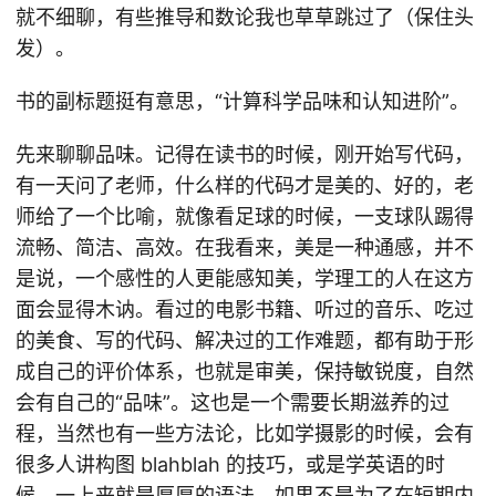
就不细聊，有些推导和数论我也草草跳过了（保住头
发）。
书的副标题挺有意思，“计算科学品味和认知进阶”。
先来聊聊品味。记得在读书的时候，刚开始写代码，
有一天问了老师，什么样的代码才是美的、好的，老
师给了一个比喻，就像看足球的时候，一支球队踢得
流畅、简洁、高效。在我看来，美是一种通感，并不
是说，一个感性的人更能感知美，学理工的人在这方
面会显得木讷。看过的电影书籍、听过的音乐、吃过
的美食、写的代码、解决过的工作难题，都有助于形
成自己的评价体系，也就是审美，保持敏锐度，自然
会有自己的“品味”。这也是一个需要长期滋养的过
程，当然也有一些方法论，比如学摄影的时候，会有
很多人讲构图 blahblah 的技巧，或是学英语的时
候，一上来就是厚厚的语法，如果不是为了在短期内