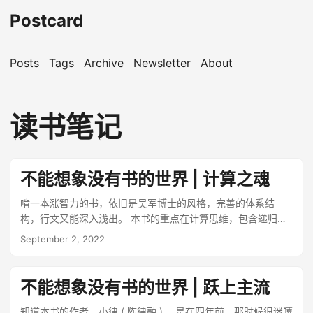
Postcard
Posts
Tags
Archive
Newsletter
About
读书笔记
不能想象没有书的世界 | 计算之魂
啃一本涨智力的书，依旧是吴军博士的风格，完善的体系结
构，行文又能深入浅出。 本书的重点在计算思维，包含递归、
分治、抽象等思想，还有许多的算法题和工程问题详解，专业
September 2, 2022
的内容就不细聊，有些推导和数论我也草草跳过了（保住头
发）。 书的副标题挺有意思，“计算科学品味和认知进阶”。 先
来聊聊品味。记得在读书的时候，刚开始写代码，有一天问了
不能想象没有书的世界 | 跃上主流
老师，什么样的代码才是美的、好的，老师给了一个比喻，就
像看足球的时候，一支球队踢得流畅、简洁、高效。在我看
知道本书的作者，小律 ( 陈律融 ) ，是在四年前，那时候很迷嘻