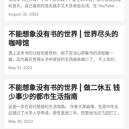
来，美是一种通感，并不是说，一个感性的人更能感知美，学
哈音乐，自己喜欢的饶舌歌手又大多来自台湾，在 YouTube 冲
理工的人在这方面会显得木讷。看过的电影书籍、听过的音
浪的时候，偶然间刷到了 Wassup Producer 音乐制作频道，频
August 30, 2022
乐、吃过的美食、写的代码、解决过的工作难题，都有助于形
道的制作人就是小律，里面有 《SampleThis 取样这个》的节
成自己的评价体系，也就是审美，保持敏锐度，自然会有自己
目，每一集都会邀请一位音乐制作人，戴上头套蒙住眼睛，在
的“品味”。这也是一个需要长期滋养的过程，当然也有一些方法
唱片店里盲选 3 张唱片，然后用采样的手法来制作一首音乐。
不能想象没有书的世界 | 世界尽头的
论，比如学摄影的时候，会有很多人讲构图 blahblah 的技巧，
在节目里，各个制作人都展现了截然不同且个性十足的创作过
咖啡馆
或是学英语的时候，一上来就是厚厚的语法，如果不是为了在
程，我也算是第一次认识到音乐制作人的身份，顺藤摸瓜，沿
短期内达成某些目标，不如试试将其日常化，忘掉那些方法
着节目里出现的名字，逐渐发现了更多有意思的音乐人。 小律
遇上这本书的过程也是奇妙，刚下定决心把看书的进程缓一
论，用直觉和时间来打磨自己，也会更加有趣。 再一个就是知
后续也在线上开启了音乐制作的课程，刷动态得知一直在准备
缓，因为最近觉得从书中收获的东西越来越少了。 不上班的第
识体系。学习工作这么多年，在领域里已经积累了很多知识，
出版书籍，就是现在到手的这本《跃上主流》。书中是以采访
一天，和朋友在书店转了转，突然就瞥到了这本小书，《世界
May 31, 2022
而繁杂的细节又很容易忘记（好想有一块记忆面包啊），拥有
的形式，记录了与十三位音乐制作人的对话，分享精彩的职业
尽头的咖啡馆》，这个名字，听上去很像《宇宙尽头的餐
一个读写便捷的专业知识库就很重要了。所以在这几个月，花
生涯和心路历程、对音乐制作的看法和心得，其中有多位就曾
厅》、《存在主义咖啡馆》的结合体，于是买回家，今天下午
了点时间，用 TiddlyWiki 搭建了一个自己的专业知识库
出现在《SampleThis》的节目里，台湾的音乐圈不大，除了特
拿出来翻了翻，实际上还真有点若有若无的联系。 这本书呢，
不能想象没有书的世界 | 做二休五 钱
（https://xuzhenyang.github.io/），本身就是一个简单的
别了解的蛋堡、剃刀蒋、米奇、熊仔、Starr Chen，其他几位
是一个虚构的故事，但写的是作者真实的内心经历。一个男子
html 文件，以卡片的形式整理内容，做好链接串联。也有考虑
也都略有耳闻，都是赫赫有名的金曲制作人。 《SampleThis》
少事少的都市生活指南
开着车迷了路，经过一大段无人的荒路，遇到了一家名为“你为
用 flomo，但是图片、代码的嵌入还是 wiki 更合适一些。有了
S01E02，那一期的制作人是还名不见经传的 Jerry Li 李权哲，
什么来这里”的咖啡馆，菜单上不是吃的，而是三个问题：你为
这是一本在现代隐居的生活指南。 作者大原扁理，在高中毕业
知识库，就可以不定期回顾整个知识体系，对面试、工作都有
看节目的时候，这个会多种乐器、弹贝斯和吉他灵动到出窍的
什么来这里？你害怕死亡吗？你满足吗？男子开始思考人生。
后错过了大学入学申请，索性茧居三年。短暂地当过几回打工
帮助，长此以往，也有助于“认知进阶”。
全能年轻小伙让我印象深刻，后来发行的两张专辑也是好听到
听上去是不是有点“鸡汤”或是哲学？我们先来简单聊聊书中的内
仔，在经历了每天 12 小时的痛苦工作和加班，领悟到这样的生
爆，而就在今年的 7 月，凭借新专辑斩获了第 33 届金曲的最
May 30, 2022
容吧。 第一个问题，你为什么来这里？ 其实就是在扪心自问，
活不是自己想要的，于是索性远离人烟，过上大隐隐于市的独
佳专辑制作人奖。看到颁奖现场直播时，还和朋友感叹，多年
自己存在的意义，PFE（Purpose For Existing）。其中有讲到