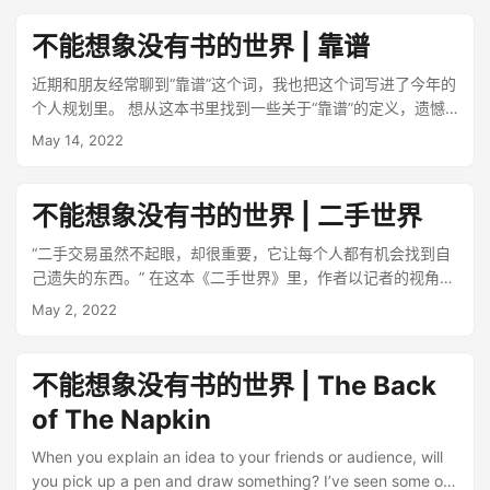
居快乐生活。 是不是觉得这样的生活很不可思议？能做出这样
前满满溢出的才气，坚持到现在终于有了闪亮的结果。 音乐制
从海龟身上学到的故事，海龟能很好地利用海洋的力量，顺着
的选择，一看便知道，作者是非常了解自己的人，知道做什么
作人是一个很幕后的职位，但又特别重要。可能和大家的普遍
不能想象没有书的世界 | 靠谱
海浪能游得更快更轻松：“在人生中，那些想要消耗我注意力、
样的事能带来快乐，从而可以通过降低成本来换取满足。 这本
认知不同，除了负责编曲，还要从前到歌曲、专辑的概念构
精力和时间，但与我的 PFE 并不相关的人、活动和各种事物，
书的字里行间，处处都透露出作者的可爱，大白话的文风也是
近期和朋友经常聊到“靠谱”这个词，我也把这个词写进了今年的
想，期间与歌手合作、配唱，往后到歌曲的后期调整，全都要
就是涌向岸边的反向海浪。而能帮我成就 PFE 的人、活动和事
幽默，看了让人会心一笑。他在书中分享了隐居的生活细节，
个人规划里。 想从这本书里找到一些关于“靠谱”的定义，遗憾
由制作人来负责，有点像电影中的导演。具体就不在这里展开
物，就是涌向大海的正向海浪。因此，我在反向浪上浪费的时
包括每天的开销、起居的作息、以及健康的菜谱，也分享了做
的是，并没有我想要的答案。 作者大石哲之，采访了许多经验
了，感兴趣的可以看看书，或者在网上找音乐制作相关的影片
May 14, 2022
间和精力越多，留给正向浪的时间和精力就越少”。 很大程度
决定的来龙去脉、隐居前后的体验和思考。 隐居是什么呢？从
丰富的咨询师，精挑细选了 30 个重要技能，并分成了“沟通技
来了解。 这本书除了能更深入了解每位制作人的经历外，也能
上，工作带来的负面影响就是如此吧，如果做着不是自己喜欢
生活方式上来看，就是过上低成本，又自由、快乐的生活，得
巧”、“思考技巧”、“资料制作技能”、“商业精神”这四大章，分别
看到他们对音乐、创作的热情，以及对生活的态度。在书的最
的事情，当然是很消耗精力的。 其实我在看《Talk Like TED》
善加利用自己所拥有的事物，抛弃那些勉强的欲望。而隐居的
对每个技能都进行了简单易懂的解释说明。 这些技能的确很基
后，小律有写这么一句话： 其实我很早便发觉能借由「分享」
不能想象没有书的世界 | 二手世界
这本书时，就问过自己这个问题，“What make my heart
精髓，就是享受人生。 所以为什么要隐居呢？作者隐居的契
础、实用，在职场的这些年，大多都已经知晓，有些已经熟练
的过程来检视自己是否清楚了解，换取收入的同时，也会产生
sing?"，也在 newsletter 里反反复复思考这个话题，至今仍在
机，是源自于无意义的加班生活。“工作 12 小时？这很正常
使用，也有部分没做到或是做得并不到位。 其实看这类书，很
更多动力去要求自身的成长。 我在近期停掉了绝大部分的分享
“二手交易虽然不起眼，却很重要，它让每个人都有机会找到自
寻找这个答案的路上。 不知道你是否会害怕问自己这样的问
啊”，身边都是这样的回答，他觉得这很不正常，好像也没有必
容易陷入“道理我都懂，但是看完就忘”的情况。我是觉得，一方
输出，给自己的理由是，「以满足表达欲而做的分享创作，是
己遗失的东西。” 在这本《二手世界》里，作者以记者的视角，
题，至少几年前的我是这样，有点像照镜子时，害怕用双眼盯
要拼命工作，因此渐渐淡出社会。 当然，隐居并不代表完全远
面，这些“道理”都是作者精炼而出，从个人经历总结出的方法
一种暴力的傲慢」，不知道这个想法和状态还会持续多久，但
横跨五大洲、四大洋，到访各个国家的回收公司与二手市场，
May 2, 2022
住自己的眼睛，但是现在不会了，我对自己挺坦诚的，或许是
离金钱，只是把目标转变为“尽可能不花钱也能生活得下去”，作
论，除了本人，很难从方法论还原出完整的经历和体会，特别
是小律的话，和这本书，还是给我了一些温暖的力量。 如果你
探寻二手商品的前世今生。 看看自己身上穿的衣服，你知道它
因为 Kanye West 那张《MBDTF》，又或许是因为这些年做的
者每周还是会有两天的护工工作，也有在慢慢储蓄。 薄薄的一
是对于没有任何经验的新人，更是难上加难，所以在脑中留个
也喜欢音乐的话，可别错过幕后的制作人，而那些还在玩、想
从哪来，又将去向何方吗？衣服领口的标签上可能印有“made
分享、与朋友的对谈、写 newsletter 带来的影响。我在《与自
本小书，翻阅完后，有了一种“wow，原来真的有人过着这样的
印象就好，然后在工作生活中多尝试，慢慢体会。另一方面，
要玩音乐的朋友，加油，peace & love！
in china”的标语，随后出口到美国，一个美国人买来，穿了一
不能想象没有书的世界 | The Back
己对谈 | 写作，存在，和可能性》中，也简单聊了聊对“存在”的
生活”的感叹，回顾自身，“做的这些事，给我带来的是真正的快
如果已经有了一些“痛的领悟”，该怎么改进呢？多复盘，做得好
段时间后，捐给了古德维尔（Goodwill）这类的二手商店，当
理解。 书中还谈到一个问题，明明大家能做想做的事，为什么
of The Napkin
乐吗？还是仅仅是虚妄、无意义的欲望满足”，这些想法开始在
的就继续做，做了后没啥效果，就停止做，可能有更好的效果
这些二手衣物卖不出去时，很可能再次出口到坎德拉，在坎德
不立刻就做，而要把那么多时间花在准备工作上？ 想一想广告
脑中萦绕。 但是只是想想而已，近期给自己设定的方向之一，
但没做的，那就开始做。 再说回问题本身，什么是“靠谱”？靠
拉裁剪成抹布，然后再出口，回到俄亥俄州的星牌抹布厂。听
的作用，让人们把自己的幸福和满足寄托在某样产品或服务
When you explain an idea to your friends or audience, will
还是成为独立、清醒、增长的个体，可能是我活得还不够通透
谱的人又是什么样？我也还在摸索中。 其实每个人应该都对这
起来颇为荒谬，但是曾经单向流动的二手交易（从富国到穷
上，最后，会陷入一种财务困境，必须不断去做事情去挣钱，
you pick up a pen and draw something? I’ve seen some of