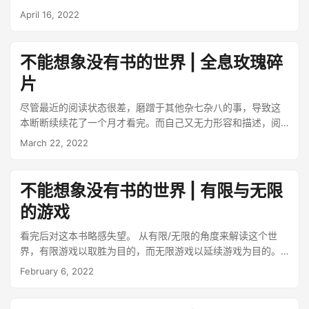
吧哈哈。 书中有一句：“但是，如何面对未来的不安呢？我不面
个词有自己的理解，不知道你是否已经有了肯定的答案。就像
国），已经演变成了多方的流动。 中国制造的低价商品让二手
尽管那些事情不是我们真正想做的。刚看完的《做二休五 钱少
my colleagues done this way, and of course, he explained
April 16, 2022
对”。 他真的很酷。
罗振宇说，一个人靠不靠谱，看三点：凡事有交代，件件有着
生意变得难做，破旧、耐用的老电器比新电器更值钱，一些产
事少的都市生活指南》，其实就是很好的答案（连着看这两本
it very well, clearly, and insightful. It’s a great skill, and
落，事事有回音。
业链心照不宣地缩短产品的使用寿命，书中呈现了很多看似不
书也是挺巧的）。 好了，到了最重要的问题，我知道 PFE 很重
perhaps, it means a great way of thinking. So I found this
合理的有趣现象。作者更是寻根问底，揭露了某些资本家为自
要，但是要怎么找到答案呢？ 有趣的一点就在于，一旦开始想
book. This is a very easy reading book. Dan Roam, the
不能想象没有书的世界 | 全息玫瑰碎
身利益最大化而公开制造谣言，阻碍二手产品回收再利用的把
这个问题，就已经踏上正确的路了，往后的日子，时不时地回
author, explains the whole method step by step, and it
戏，这才是记者应该做的事。 发达国家的人们也许在享受过物
片
想这个问题，或者来一段自我的“大清洗”（就像现在的我）。
looks practical....
质的充裕后能够想到自己对世界的责任，但是发展中国家刚刚
每个人只能自己去寻找答案，但是，体验不同的事物，接触不
尽管最近的阅读状态很差，磨蹭于其他杂七杂八的事，导致这
富裕起来的人们在被迫维持极简生活后，第一个想法就是购
同的理念，留意自己对各种事物的反应，这些都有助于我们寻
本断断续续花了一个月才看完。而自己又无力形容和描述，阅
物。见识过清理公司和堆积如山的二手物之后，意识到自己所
找答案。 说起这个，在最后也做个小预告吧，最近有打算新开
读过程中的视听享受，只能挤出苍白的形容：真好啊。 这一本
珍视的东西，通常对他人来说没有任何价值，作者更加坚定了
March 22, 2022
一个播客，找朋友进行一对一的聊天，主要的想法，是记录一
是威廉·吉布森的短篇小说集：《全息玫瑰碎片》。 很早之前就
应当克制购买欲望的想法。 如今，身边已经开始频频出现循环
下各自独特的经历，对当下的状态做个存档，也希望能给听众
已听说过这如雷贯耳的名字，甚至也早早关注了一个公众号，
经济的身影，日常在使用的闲鱼、多抓鱼，以及街头的循环商
带来一些可能性，如果能帮助他们找到“答案”，那就再好不过
同名的写作群体，全息玫瑰碎片 HologramRose。 到手的这本
店，如果二手市场发展良好，或许也能倒逼一手市场，从根本
不能想象没有书的世界 | 有限与无限
了。 如果有任何想法，直接联系我！感兴趣的话，也给这篇文
实体书，是机核网的特别版，多了一个封套，和一个特别定制
上生产好的东西，而不是垃圾。 二手世界很大很复杂，你有购
章点个赞吧~
的游戏
的 PCB 电路板直尺，牛逼疯了！ 关于威廉·吉布森，如果你听
置或出售过二手商品吗？对此，又是什么看法呢？
说过这个名字，赛博朋克之父，最著名的便是长篇小说《神经
看完后对这本书略感失望。 从有限/无限的角度来解读这个世
漫游者》，而在这本《全息玫瑰碎片》中，收录了一些早期的
界，有限游戏以取胜为目的，而无限游戏以延续游戏为目的。
短篇，你也可以在《神经漫游者》中找到他们的影子。 我仍在
这两者最关键的区别就在于，无限游戏的规则必须在进行过程
February 6, 2022
惊叹，威廉·吉布森能用寥寥数笔，就勾勒出“高科技，低生
中进行改变。 以此定义为根基，作者讨论了两种游戏的各种特
活”，绚烂又凛冽的赛博朋克世界。虽然是短篇小说，但是薄薄
征，例如惊奇在两个游戏中会造成不同的影响，死亡对于有限
的篇幅下，却是完整又丰富的世界观和架构。 我喜欢书中简短